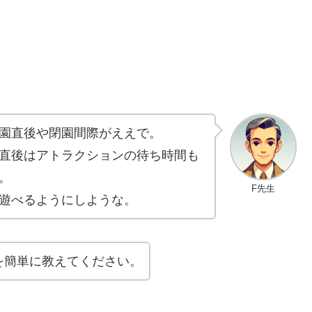
園直後や閉園間際がええで。
直後はアトラクションの待ち時間も
。
F先生
遊べるようにしような。
を簡単に教えてください。