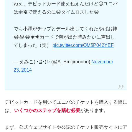
ねえ、デビットカード使えねえんだけど😐ユニバ
は余裕で使えるのに😐タイムロスした😐
でも小澤がチップとデール出してくれたやばお神
😂😂😂💗💗カードで與が出た時みたいに声出し
てしまった（笑）
pic.twitter.com/OM5P042YEF
— えみこ( ･⊇･)✨ (@A_Emijirooooo)
November
23, 2014
デビットカードを用いてユニバのチケットを購入する際に
は、
いくつかのステップを踏む必要
があります。
まず、公式ウェブサイトや公認のチケット販売サイトにア