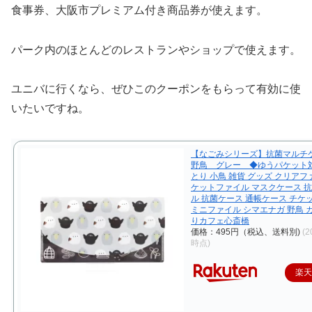
食事券、大阪市プレミアム付き商品券が使えます。
パーク内のほとんどのレストランやショップで使えます。
ユニバに行くなら、ぜひこのクーポンをもらって有効に使
いたいですね。
【なごみシリーズ】抗菌マルチ
野鳥 グレー ◆ゆうパケット
とり 小鳥 雑貨 グッズ クリアフ
ケットファイル マスクケース 
ル 抗菌ケース 通帳ケース チケ
ミニファイル シマエナガ 野鳥 
りカフェ心斎橋
価格：495円（税込、送料別)
(2
時点)
楽