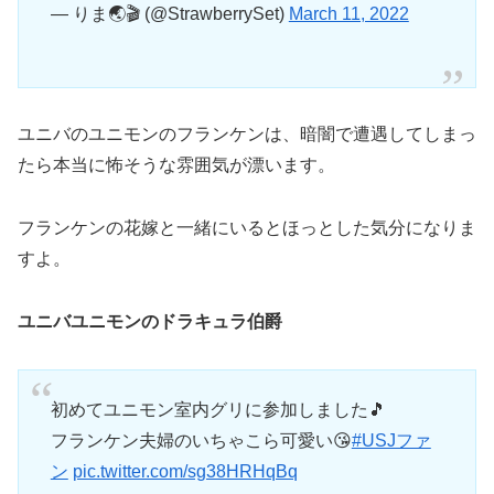
— りま🌏🎬️ (@StrawberrySet)
March 11, 2022
ユニバのユニモンのフランケンは、暗闇で遭遇してしまっ
たら本当に怖そうな雰囲気が漂います。
フランケンの花嫁と一緒にいるとほっとした気分になりま
すよ。
ユニバユニモンのドラキュラ伯爵
初めてユニモン室内グリに参加しました🎵
フランケン夫婦のいちゃこら可愛い😘
#USJファ
ン
pic.twitter.com/sg38HRHqBq