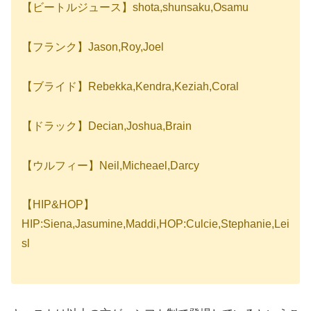
【ビートルジュース】shota,shunsaku,Osamu
【フランク】Jason,Roy,Joel
【ブライド】Rebekka,Kendra,Keziah,Coral
【ドラック】Decian,Joshua,Brain
【ウルフィー】Neil,Micheael,Darcy
【HIP&HOP】
HIP:Siena,Jasumine,Maddi,HOP:Culcie,Stephanie,Lei
sl