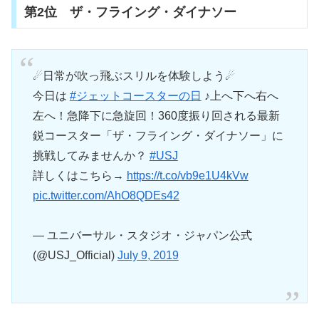
第2位 ザ・フライング・ダイナソー
☄日常が吹っ飛ぶスリルを体験しよう☄
今日は
#ジェットコースターの日
♪上へ下へ右へ
左へ！急降下に急旋回！360度振り回される最新
鋭コースター「ザ・フライング・ダイナソー」に
挑戦してみませんか？
#USJ
詳しくはこちら→
https://t.co/vb9e1U4kVw
pic.twitter.com/AhO8QDEs42
— ユニバーサル・スタジオ・ジャパン公式
(@USJ_Official)
July 9, 2019