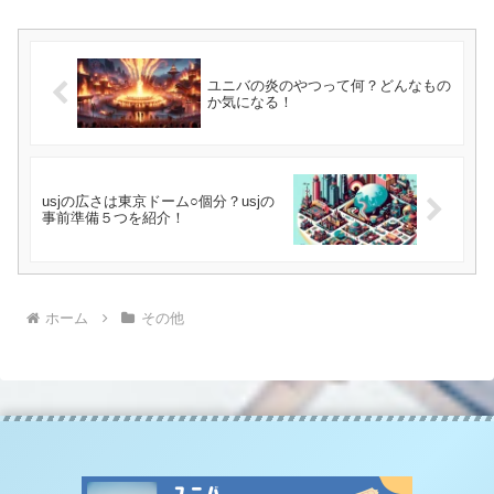
ユニバの炎のやつって何？どんなもの
か気になる！
usjの広さは東京ドーム○個分？usjの
事前準備５つを紹介！
ホーム
その他